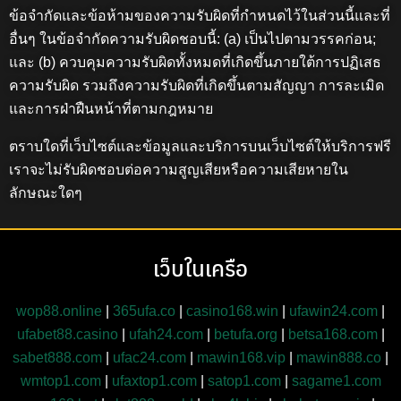
ข้อจำกัดและข้อห้ามของความรับผิดที่กำหนดไว้ในส่วนนี้และที่
อื่นๆ ในข้อจำกัดความรับผิดชอบนี้: (a) เป็นไปตามวรรคก่อน;
และ (b) ควบคุมความรับผิดทั้งหมดที่เกิดขึ้นภายใต้การปฏิเสธ
ความรับผิด รวมถึงความรับผิดที่เกิดขึ้นตามสัญญา การละเมิด
และการฝ่าฝืนหน้าที่ตามกฎหมาย
ตราบใดที่เว็บไซต์และข้อมูลและบริการบนเว็บไซต์ให้บริการฟรี
เราจะไม่รับผิดชอบต่อความสูญเสียหรือความเสียหายใน
ลักษณะใดๆ
เว็บในเครือ
wop88.online
|
365ufa.co
|
casino168.win
|
ufawin24.com
|
ufabet88.casino
|
ufah24.com
|
betufa.org
|
betsa168.com
|
sabet888.com
|
ufac24.com
|
mawin168.vip
|
mawin888.co
|
wmtop1.com
|
ufaxtop1.com
|
satop1.com
|
sagame1.com